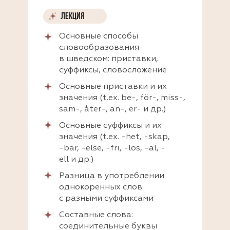
ЛЕКЦИЯ
Основные способы
словообразования
в шведском: приставки,
суффиксы, словосложение
Основные приставки и их
значения (t.ex. be-, för-, miss-,
sam-, åter-, an-, er- и др.)
Основные суффиксы и их
значения (t.ex. -het, -skap,
-bar, -else, -fri, -lös, -al, -
ell и др.)
Разница в употреблении
однокоренных слов
с разными суффиксами
Составные слова:
соединительные буквы